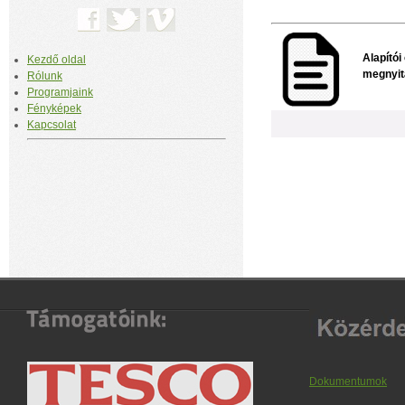
Alapítói
Kezdő oldal
megnyit
Rólunk
Programjaink
Fényképek
Kapcsolat
Dokumentumok